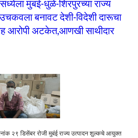
संध्येला मुंबई-धुळे-शिरपुरच्या राज्य
नी उचकवला बनावट देशी-विदेशी दारूचा
ासह आरोपी अटकेत,आणखी साथीदार
 दिनांक २९ डिसेंबर रोजी मुबंई राज्य उत्पादन शुल्कचे आयुक्त