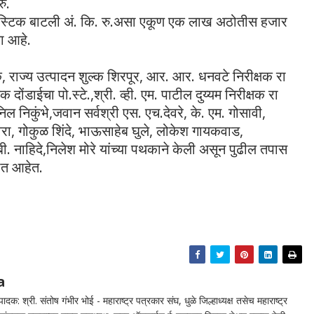
ु.
्लॅस्टिक बाटली अं. कि. रु.असा एकूण एक लाख अठोतीस हजार
ा आहे.
षक, राज्य उत्पादन शुल्क शिरपूर, आर. आर. धनवटे निरीक्षक रा
ोंडाईचा पो.स्टे.,श्री. व्ही. एम. पाटील दुय्यम निरीक्षक रा
ल निकुंभे,जवान सर्वश्री एस. एच.देवरे, के. एम. गोसावी,
वरा, गोकुळ शिंदे, भाऊसाहेब घुले, लोकेश गायकवाड,
बी. नाहिदे,निलेश मोरे यांच्या पथकाने केली असून पुढील तपास
रीत आहेत.
a
दक: श्री. संतोष गंभीर भोई - महाराष्ट्र पत्रकार संघ, धुळे जिल्हाध्यक्ष तसेच महाराष्ट्र