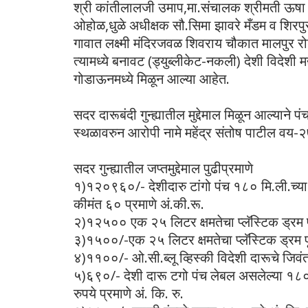
श्री कांतीलालजी उमाप,मा.संचालक श्रीमती ऊषा व
ओहोळ,धुळे अधीक्षक सौ.सिमा झावरे मँडम व शिरपुर
गावात लक्ष्मी मंदिरजवळ शिवराय चौकात मालपुर 
त्यामध्ये बनावट (ड्युब्लीकेट-नकली) देशी विदेशी मद
गोडाऊनमध्ये मिळून आल्या आहेत.
सदर दारूबंदी गुन्ह्यातील मुद्देमाल मिळून आल्या
स्थळावरुन आरोपी नामे महेंद्र संतोष पाटील व
सदर गुन्ह्यातील जप्तमुद्देमाल पुढीप्रमाणे
१)१२०९६०/- देशीदारु टांगो पंच १८० मि.ली.च्या(
कीमंत ६० प्रमाणे अं.की.रू.
२)१२५०० एक २५ लिटर क्षमतेचा प्लॅस्टिक ड्रम पूर्
३)१५००/-एक २५ लिटर क्षमतेचा प्लॅस्टिक ड्रम पूर
४)११००/- ओ.सी.ब्लू व्हिस्की विदेशी दारूचे जिवंत 
५)६९०/- देशी दारू टगो पंच लेबल असलेल्या १८० म
रुपये प्रमाणे अं. कि. रु.