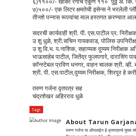
६)११००/- खाकी रंगाचे एकूण ११० पुठ्ठे अं. कि. र
७)५००/- एक लिटर क्षमतेची इसेन्स ने भरलेली प
तीनशे पन्नास रूपयांचा माल हस्तगत करण्यात आल
सदरची कार्यवाही श्री. पी. एस.पाटील प्र. निरीक्
उ शु धुळे, श्री.सचिन गायकवाड, पोलिस उपनिरीक्षक द
उ शु वि.भ. प.नाशिक, सहाय्यक दुय्यम निरीक्षक अनि
भाऊसाहेब पाटील, जितेंद्र फुलपगारे, दारासिंग पा
कॉन्स्टेबल प्रविण धनगर, वाहन चालक श्री. व्ही. 
श्री. पी. एस.पाटील,दुय्यम निरीक्षक, शिरपूर हे क
तरुण गर्जना वृतपत्र सह
चंद्रशेखर अहिरराव धुळे
Tags
About Tarun Garjan
तरुण गर्जना या ऑनलाईन ई-वृत्तपत्राचे मुख्य संपा