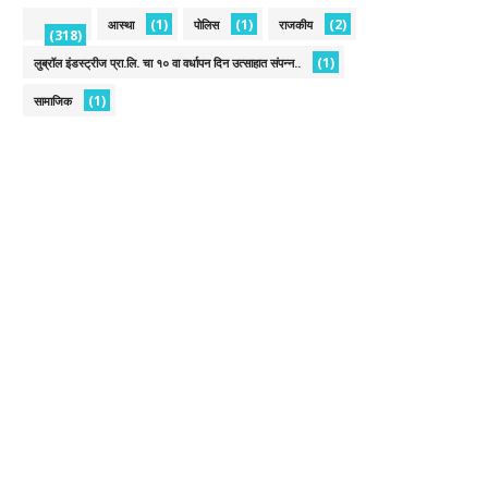
(1)
(1)
(2)
आस्था
पोलिस
राजकीय
(318)
(1)
लुब्रॉल इंडस्ट्रीज प्रा.लि. चा १० वा वर्धापन दिन उत्साहात संपन्न..
(1)
सामाजिक