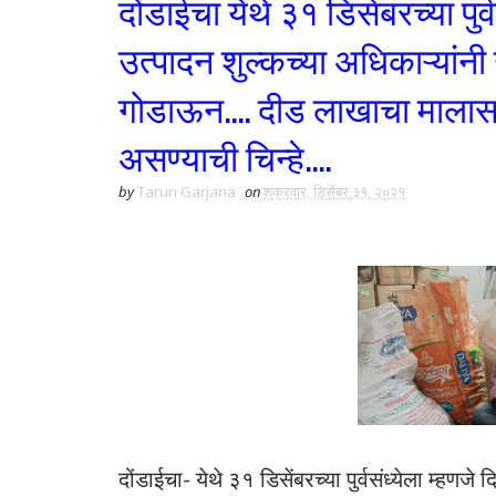
दोंडाईचा येथे ३१ डिसेंबरच्या पुर्व
उत्पादन शुल्कच्या अधिकाऱ्यां
गोडाऊन.... दीड लाखाचा माल
असण्याची चिन्हे....
by
Tarun Garjana
on
शुक्रवार, डिसेंबर ३१, २०२१
दोंडाईचा- येथे ३१ डिसेंबरच्या पुर्वसंध्येला म्हणजे