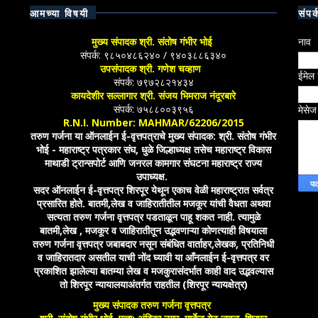
आमच्या विषयी
संपर्
मुख्य संपादक श्री. संतोष गंभीर भोई
नाव
संपर्क: ९८५०४८६२४० / ९४०३८८६३४०
उपसंपादक श्री. गणेश चव्हाण
ईमेल
संपर्क: ७९७२८२१४३४
कायदेशीर सल्लागार श्री. संजय भिमराज नंदूरबारे
संपर्क: ७५८८००३९५६
मेसे
R.N.I. Number: MAHMAR/62206/2015
तरुण गर्जना या ऑनलाईन ई-वृत्तपत्राचे मुख्य संपादक: श्री. संतोष गंभीर
भोई - महाराष्ट्र पत्रकार संघ, धुळे जिल्हाध्यक्ष तसेच महाराष्ट्र विकास
माथाडी ट्रान्सपोर्ट आणि जनरल कामगार संघटना महाराष्ट्र राज्य
उपाध्यक्ष.
सदर ऑनलाईन ई-वृत्तपत्र शिरपूर येथून एकाच वेळी महाराष्ट्रात सर्वत्र
प्रसारित होते. बातमी,लेख व जाहिरातीतील मजकूर यांची वैधता अथवा
सत्यता तरुण गर्जना वृत्तपत्र पडताळून पाहू शकत नाही. त्यामुळे
बातमी,लेख , मजकूर व जाहिरातीतून उद्भवणाऱ्या कोणत्याही विषयाला
तरुण गर्जना वृत्तपत्र जबाबदार नसून संबंधित वार्ताहर,लेखक, प्रतिनिधी
व जाहिरातदार असतील याची नोंद घ्यावी या आँनलाईन ई-वृत्तपत्र वर
प्रकाशित झालेल्या बातम्या लेख व मजकुरासंदर्भात काही वाद उद्भवल्यास
तो शिरपूर न्यायालयाअंतर्गत राहतील (शिरपूर न्यायक्षेत्र)
मुख्य संपादक तरुण गर्जना वृत्तपत्र