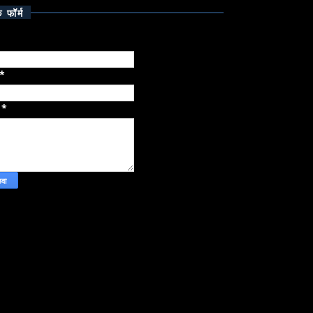
क फॉर्म
*
ज
*