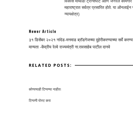
विकास माथाडी ट्रान्सपोर्ट आणि जनरल कामगार सं
महाराष्ट्रात सर्वत्र प्रसारित होते. या ऑनलाई
न्यायक्षेत्र)
Newer Article
३१ डिसेंबर २०२१ नांदेड-मनमाड ब्रॉडगेजच्या दुहेरीकरण्याच्या सर्वे करण्
मान्यता -केंद्रीय रेल्वे राज्यमंत्री ना.रावसाहेब पाटील दानवे
RELATED POSTS:
कोणत्याही टिप्पण्‍या नाहीत:
टिप्पणी पोस्ट करा